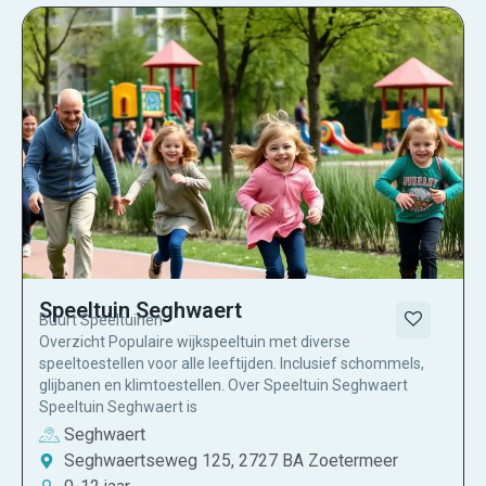
Speeltuin Seghwaert
Buurt Speeltuinen
Overzicht Populaire wijkspeeltuin met diverse
speeltoestellen voor alle leeftijden. Inclusief schommels,
glijbanen en klimtoestellen. Over Speeltuin Seghwaert
Speeltuin Seghwaert is
Seghwaert
Seghwaertseweg 125, 2727 BA Zoetermeer