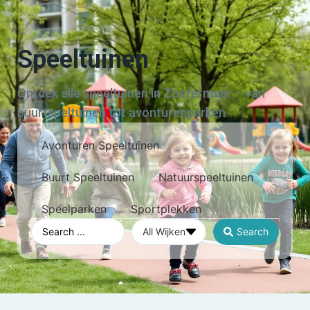
Speeltuinen
Ontdek alle speeltuinen in Zoetermeer – van
buurtspeltuinen tot avonturenparken
Avonturen Speeltuinen
Buurt Speeltuinen
Natuurspeeltuinen
Speelparken
Sportplekken
Search