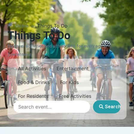
Home
»
Things To Do
Things To Do
Discover activities and attractions for every age in
Zoetermeer
All Activities
Entertainment
Food & Drinks
For Kids
For Residents
Free Activities
Search