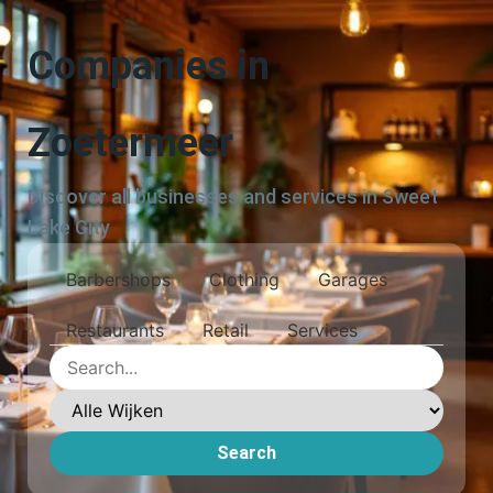
Companies in
Zoetermeer
Discover all businesses and services in Sweet
Lake City
Barbershops
Clothing
Garages
Restaurants
Retail
Services
Search