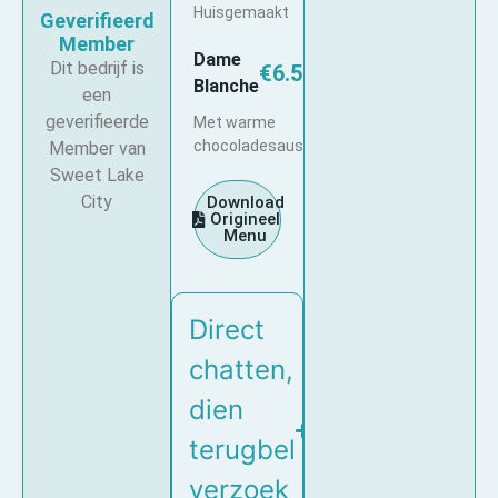
Huisgemaakt
Geverifieerd
Member
Dame
Dit bedrijf is
€6.50
Blanche
een
geverifieerde
Met warme
chocoladesaus
Member van
Sweet Lake
City
Download
Origineel
Menu
Direct
chatten,
dien
terugbel
verzoek