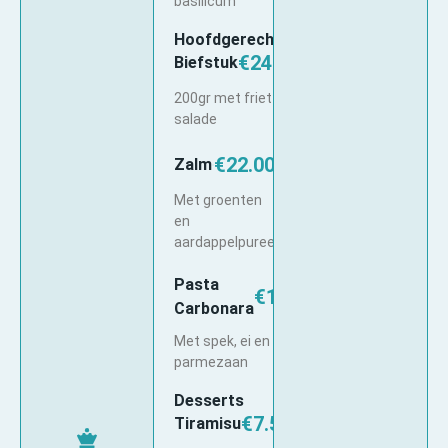
basilicum
Hoofdgerechten
€24.50
Biefstuk
200gr met friet en
salade
€22.00
Zalm
Met groenten
en
aardappelpuree
Pasta
€16.50
Carbonara
Met spek, ei en
parmezaan
Desserts
€7.50
Tiramisu