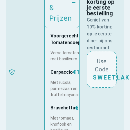
korting op
&
je eerste
bestelling
Prijzen
Geniet van
10% korting
op je eerste
Voorgerechten
diner bij ons
€6.50
Tomatensoep
restaurant.
Verse tomatensoep
met basilicum
Use
Code
€12.50
Carpaccio
SWEETLAK
Met rucola,
parmezaan en
truffelmayonaise
€8.00
Bruschetta
Met tomaat,
knoflook en