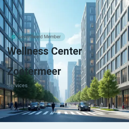
Geverifieerd Member
Wellness Center
Zoetermeer
Services