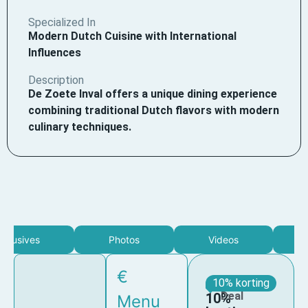
Specialized In
Modern Dutch Cuisine with International
Influences
Description
De Zoete Inval offers a unique dining experience
combining traditional Dutch flavors with modern
culinary techniques.
clusives
Photos
Videos
€
Member
10% korting
Deal
10%
Menu