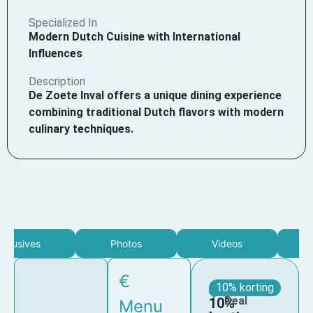
Specialized In
Modern Dutch Cuisine with International
Influences
Description
De Zoete Inval offers a unique dining experience
combining traditional Dutch flavors with modern
culinary techniques.
clusives
Photos
Videos
€
Member
10% korting
Deal
10%
Menu