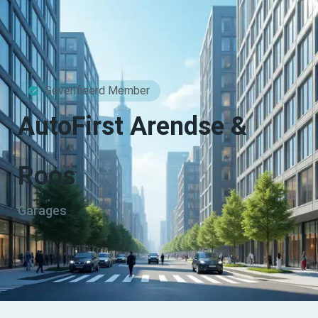
Geverifieerd Member
AutoFirst Arendse &
Roos
Garages