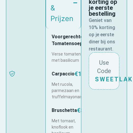
korting op
&
je eerste
bestelling
Prijzen
Geniet van
10% korting
op je eerste
Voorgerechten
diner bij ons
€6.50
Tomatensoep
restaurant.
Verse tomatensoep
met basilicum
Use
Code
€12.50
Carpaccio
SWEETLAK
Met rucola,
parmezaan en
truffelmayonaise
€8.00
Bruschetta
Met tomaat,
knoflook en