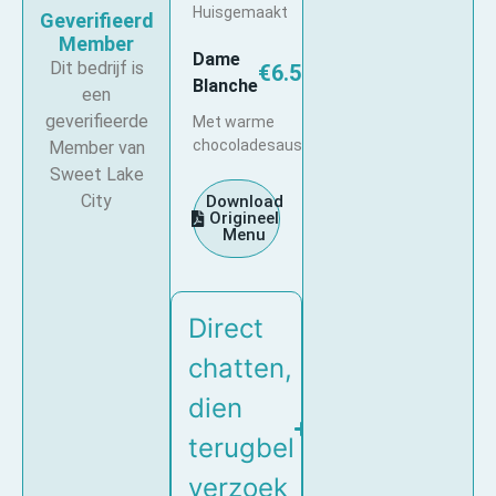
Huisgemaakt
Geverifieerd
Member
Dame
Dit bedrijf is
€6.50
Blanche
een
geverifieerde
Met warme
chocoladesaus
Member van
Sweet Lake
City
Download
Origineel
Menu
Direct
chatten,
dien
terugbel
verzoek