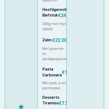
basilicum
Hoofdgerechten
€24.50
Biefstuk
200gr met friet en
salade
€22.00
Zalm
Met groenten
en
aardappelpuree
Pasta
€16.50
Carbonara
Met spek, ei en
parmezaan
Desserts
€7.50
Tiramisu