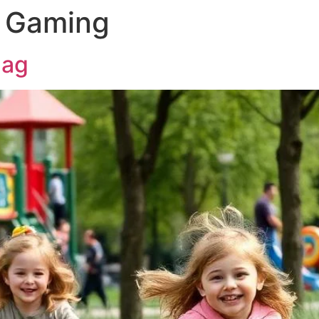
& Gaming
aag