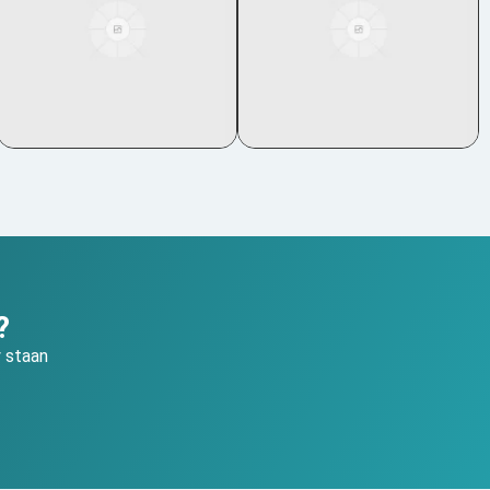
?
y staan