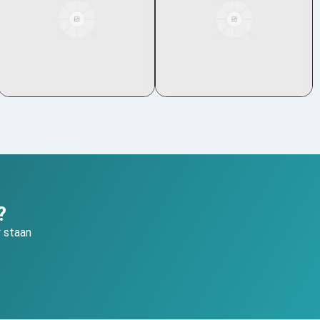
?
y staan